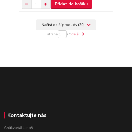
Přidat do košíku
Načíst další produkty (20)
strana
z 5
další
Kontaktujte nás
Antikvariát Janoš