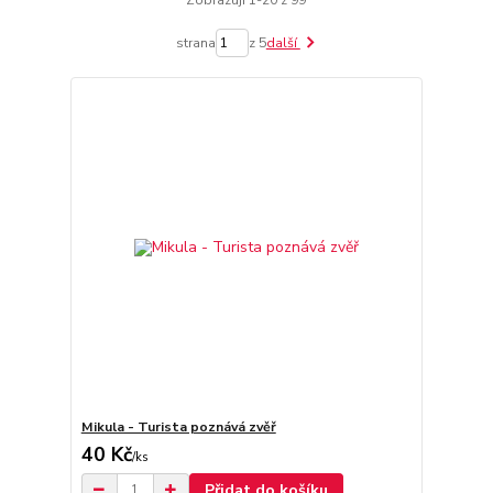
Zobrazuji 1-20 z 99
strana
z 5
další
Mikula - Turista poznává zvěř
40 Kč
/
ks
Přidat do košíku