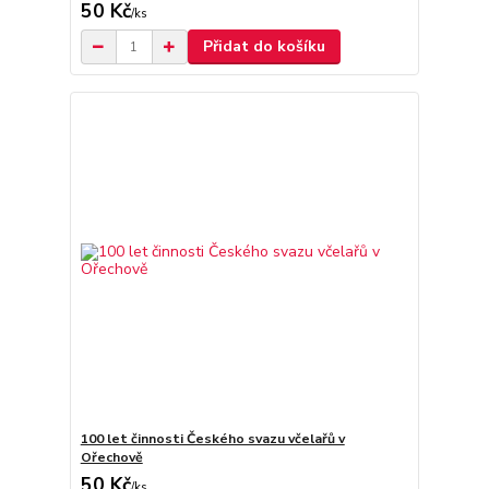
50 Kč
/
ks
Přidat do košíku
100 let činnosti Českého svazu včelařů v
Ořechově
50 Kč
/
ks