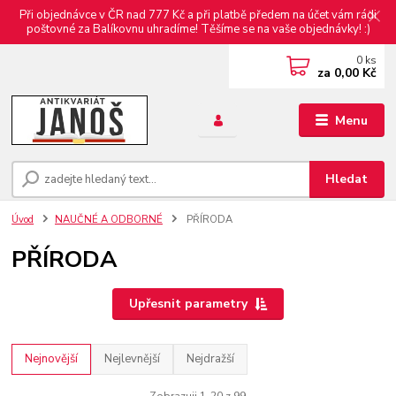
Při objednávce v ČR nad 777 Kč a při platbě předem na účet vám rádi
poštovné za Balíkovnu uhradíme! Těšíme se na vaše objednávky! :)
0
ks
za
0,00 Kč
Menu
Hledat
Úvod
NAUČNÉ A ODBORNÉ
PŘÍRODA
PŘÍRODA
Upřesnit parametry
Nejnovější
Nejlevnější
Nejdražší