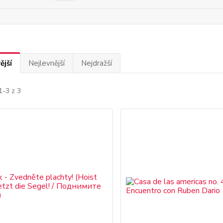
ější
Nejlevnější
Nejdražší
1-3 z 3