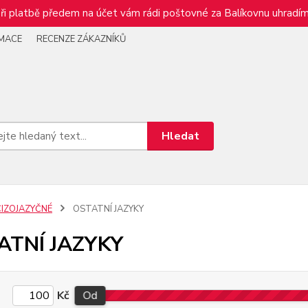
ři platbě předem na účet vám rádi poštovné za Balíkovnu uhradím
RMACE
RECENZE ZÁKAZNÍKŮ
Hledat
CIZOJAZYČNÉ
OSTATNÍ JAZYKY
ATNÍ JAZYKY
Kč
Od