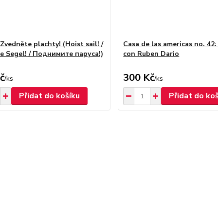
 Zvedněte plachty! (Hoist sail! /
Casa de las americas no. 42
ie Segel! / Поднимите паруса!)
con Ruben Dario
č
300 Kč
/
ks
/
ks
Přidat do košíku
Přidat do ko