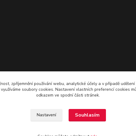
čnost, zpříjemnění používání webu, analytické účely a v případě udělení
y využíváme soubory cookies. Nastavení vlastních preferencí cookies mů
odkazem ve spodní části stránek.
Souhlasím
Nastavení