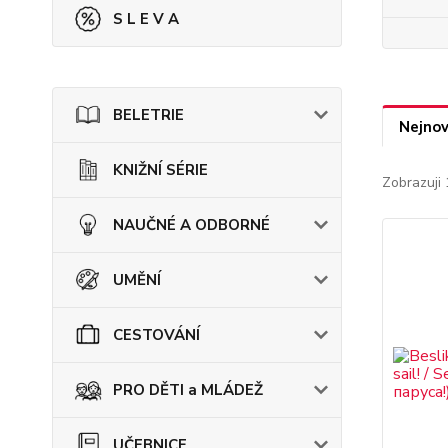
S L E V A
BELETRIE
Nejnov
KNIŽNÍ SÉRIE
Zobrazuji 
NAUČNÉ A ODBORNÉ
UMĚNÍ
CESTOVÁNÍ
PRO DĚTI a MLÁDEŽ
UČEBNICE