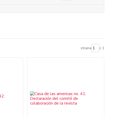
strana
z 1