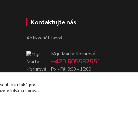
Kontaktujte nás
Antikvariát Janoš
Mgr. Marta Kocurová
+420 605582551
Po - Pá: 9:00 - 15:00
janosova.marta@email.cz
 souhlasu také pro
žete kdykoli upravit
Vytvořeno na
Eshop-rychle.cz