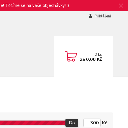
e! Těšíme se na vaše objednávky! :)
Přihlášení
0
ks
za
0,00 Kč
Do
Kč