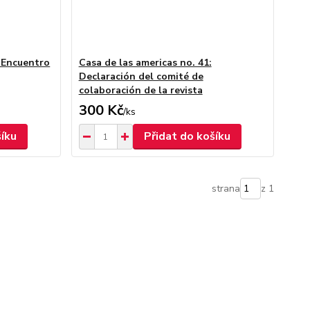
: Encuentro
Casa de las americas no. 41:
Declaración del comité de
colaboración de la revista
300 Kč
/
ks
šíku
Přidat do košíku
strana
z 1