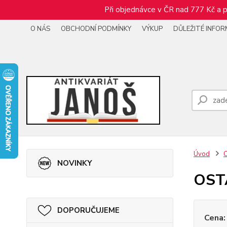
Při objednávce v ČR nad 777 Kč a p
O NÁS
OBCHODNÍ PODMÍNKY
VÝKUP
DŮLEŽITÉ INFO
Úvod
NOVINKY
OST
DOPORUČUJEME
Cena: