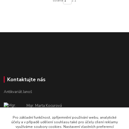
strana
z 1
Kontaktujte nás
Antikvariát Janoš
Mgr. Marta Kocurová
+420 605582551
Pro základní funkčnost, zpříjemnění používání webu, analytické
Po - Pá: 9:00 - 15:00
účely a v případě udělení souhlasu také pro účely cílení reklamy
využíváme soubory cookies. Nastavení vlastních preferencí
janosova.marta@email.cz