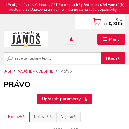
Při objednávce v ČR nad 777 Kč a při platbě předem na účet vám rádi
poštovné za Balíkovnu uhradíme! Těšíme se na vaše objednávky! :)
0
ks
za
0,00 Kč
Menu
Hledat
Úvod
NAUČNÉ A ODBORNÉ
PRÁVO
PRÁVO
Upřesnit parametry
Nejnovější
Nejlevnější
Nejdražší