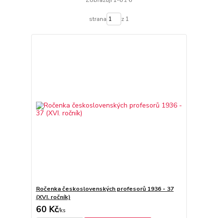
Zobrazuji 1-6 z 6
strana
z 1
Ročenka československých profesorů 1936 - 37
(XVI. ročník)
60 Kč
/
ks