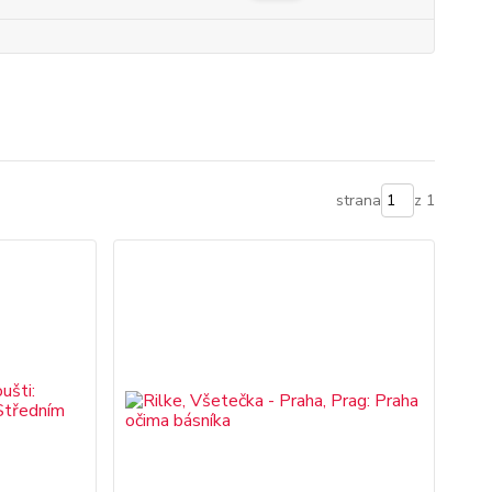
strana
z 1