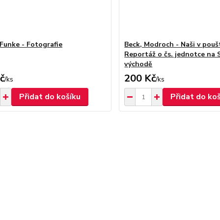
 Funke - Fotografie
Beck, Modroch - Naši v poušt
Reportáž o čs. jednotce na 
východě
č
200 Kč
/
ks
/
ks
Přidat do košíku
Přidat do ko