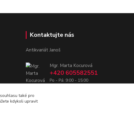
Kontaktujte nás
Antikvariát Janoš
Mgr. Marta Kocurová
+420 605582551
Po - Pá: 9:00 - 15:00
janosova.marta@email.cz
 souhlasu také pro
žete kdykoli upravit