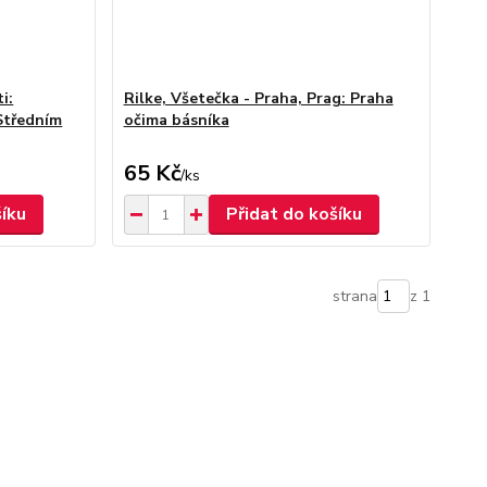
i:
Rilke, Všetečka - Praha, Prag: Praha
Středním
očima básníka
65 Kč
/
ks
šíku
Přidat do košíku
strana
z 1