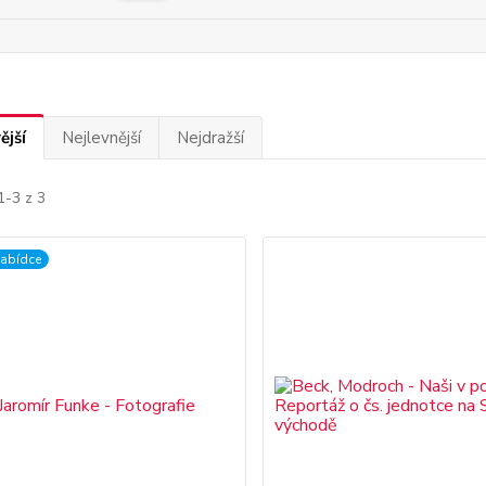
ější
Nejlevnější
Nejdražší
1-3 z 3
nabídce