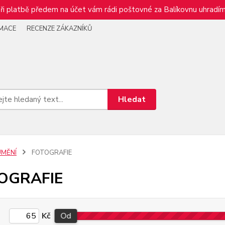
ři platbě předem na účet vám rádi poštovné za Balíkovnu uhradím
RMACE
RECENZE ZÁKAZNÍKŮ
Hledat
UMĚNÍ
FOTOGRAFIE
OGRAFIE
Kč
Od