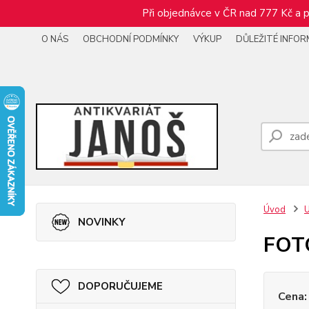
Při objednávce v ČR nad 777 Kč a p
O NÁS
OBCHODNÍ PODMÍNKY
VÝKUP
DŮLEŽITÉ INFO
Úvod
NOVINKY
FOT
DOPORUČUJEME
Cena: