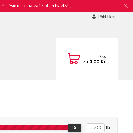
e! Těšíme se na vaše objednávky! :)
Přihlášení
0
ks
za
0,00 Kč
Do
Kč