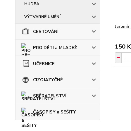
HUDBA
VÝTVARNÉ UMĚNÍ
Jaromír
CESTOVÁNÍ
150 K
PRO DĚTI a MLÁDEŽ
UČEBNICE
CIZOJAZYČNÉ
SBĚRATELSTVÍ
ČASOPISY a SEŠITY