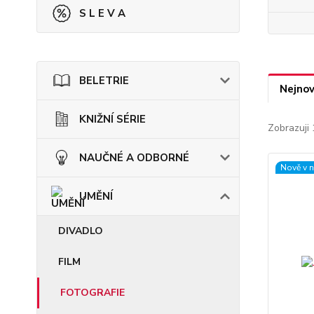
S L E V A
BELETRIE
Nejnov
KNIŽNÍ SÉRIE
Zobrazuji 
NAUČNÉ A ODBORNÉ
Nově v 
UMĚNÍ
DIVADLO
FILM
FOTOGRAFIE