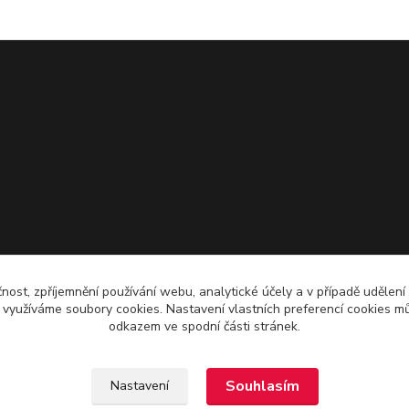
čnost, zpříjemnění používání webu, analytické účely a v případě udělení
y využíváme soubory cookies. Nastavení vlastních preferencí cookies mů
odkazem ve spodní části stránek.
Souhlasím
Nastavení