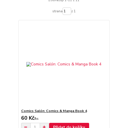
Zobrazuji 1-11 z 11
strana
z 1
Comics Salón: Comics & Manga Book 4
60 Kč
/
ks
Přidat do košíku