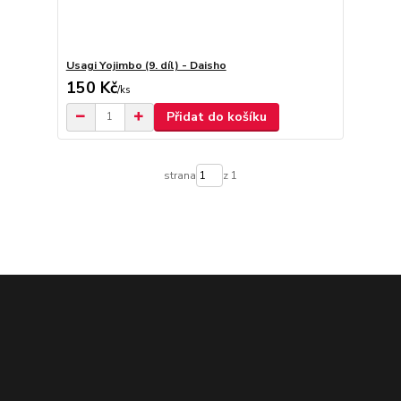
Usagi Yojimbo (9. díl) - Daisho
150 Kč
/
ks
Přidat do košíku
strana
z 1