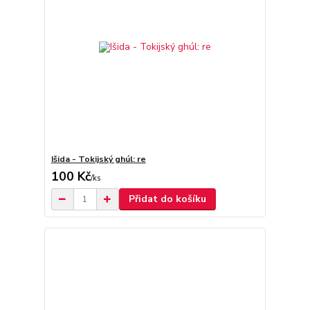
Išida - Tokijský ghúl: re
100 Kč
/
ks
Přidat do košíku