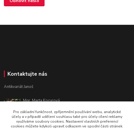
Obnovit heslo
Kontaktujte nás
Antikvariát Janoš
Mgr. Marta Kocurová
+420 605582551
Pro základní funkčnost, zpříjemnění používání webu, analytické
Po - Pá: 9:00 - 15:00
účely a v případě udělení souhlasu také pro účely cílení reklamy
využíváme soubory cookies. Nastavení vlastních preferencí
janosova.marta@email.cz
cookies můžete kdykoli upravit odkazem ve spodní části stránek.