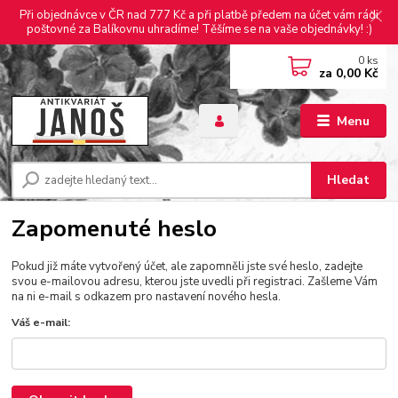
Při objednávce v ČR nad 777 Kč a při platbě předem na účet vám rádi
poštovné za Balíkovnu uhradíme! Těšíme se na vaše objednávky! :)
0
ks
za
0,00 Kč
Menu
Hledat
Zapomenuté heslo
Pokud již máte vytvořený účet, ale zapomněli jste své heslo, zadejte
svou e-mailovou adresu, kterou jste uvedli při registraci. Zašleme Vám
na ni e-mail s odkazem pro nastavení nového hesla.
Váš e-mail: