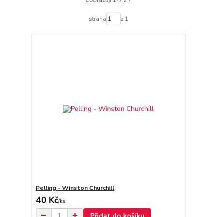
Zobrazuji 1-7 z 7
strana
z 1
Pelling - Winston Churchill
40 Kč
/
ks
Přidat do košíku