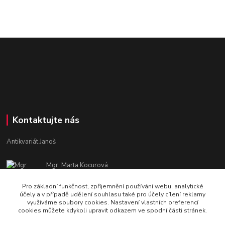
Kontaktujte nás
Antikvariát Janoš
Mgr. Marta Kocurová
+420 605582551
Pro základní funkčnost, zpříjemnění používání webu, analytické
Po - Pá: 9:00 - 15:00
účely a v případě udělení souhlasu také pro účely cílení reklamy
využíváme soubory cookies. Nastavení vlastních preferencí
janosova.marta@email.cz
cookies můžete kdykoli upravit odkazem ve spodní části stránek.