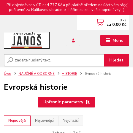
Při objednávce v ČR nad 777 Kč a při platbě předem na účet vám rádi
poštovné za Balíkovnu uhradíme! Těšíme se na vaše objednávky! :)
0
ks
za
0,00 Kč
Menu
Hledat
Úvod
NAUČNÉ A ODBORNÉ
HISTORIE
Evropská historie
Evropská historie
Upřesnit parametry
Nejnovější
Nejlevnější
Nejdražší