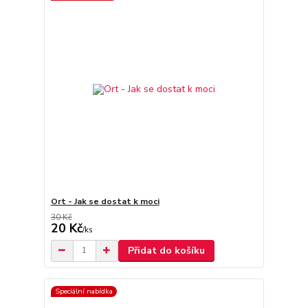
Ort - Jak se dostat k moci
30 Kč
20 Kč
/
ks
Přidat do košíku
Speciální nabídka