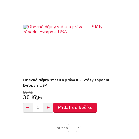
Obecné dějiny státu a práva II. - Státy západní
Evropy a USA
50 Kč
30 Kč
/
ks
Přidat do košíku
strana
z 1