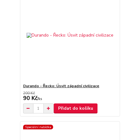
Durando - Řecko: Úsvit západní civilizace
200 Kč
90 Kč
/
ks
Přidat do košíku
Speciální nabídka