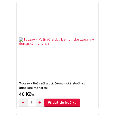
Tuczay - Požírači srdcí: Démonické zločiny v
dunajské monarchii
40 Kč
/
ks
Přidat do košíku