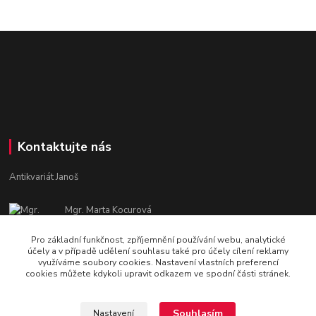
Kontaktujte nás
Antikvariát Janoš
Mgr. Marta Kocurová
+420 605582551
Pro základní funkčnost, zpříjemnění používání webu, analytické
Po - Pá: 9:00 - 15:00
účely a v případě udělení souhlasu také pro účely cílení reklamy
využíváme soubory cookies. Nastavení vlastních preferencí
janosova.marta@email.cz
cookies můžete kdykoli upravit odkazem ve spodní části stránek.
Souhlasím
Nastavení