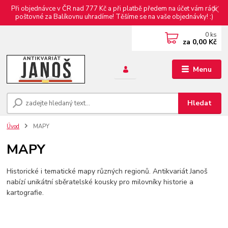
Při objednávce v ČR nad 777 Kč a při platbě předem na účet vám rádi
poštovné za Balíkovnu uhradíme! Těšíme se na vaše objednávky! :)
0
ks
za
0,00 Kč
Menu
Hledat
Úvod
MAPY
MAPY
Historické i tematické mapy různých regionů. Antikvariát Janoš
nabízí unikátní sběratelské kousky pro milovníky historie a
kartografie.