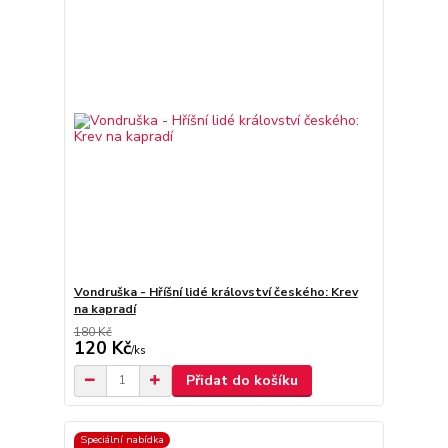
Vondruška - Hříšní lidé království českého: Krev
na kapradí
180 Kč
120 Kč
/
ks
Přidat do košíku
Speciální nabídka