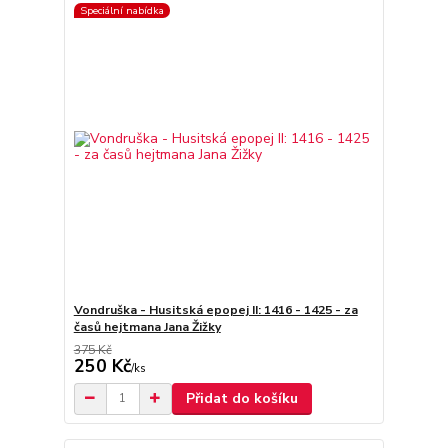
Speciální nabídka
Vondruška - Husitská epopej II: 1416 - 1425 - za
časů hejtmana Jana Žižky
375 Kč
250 Kč
/
ks
Přidat do košíku