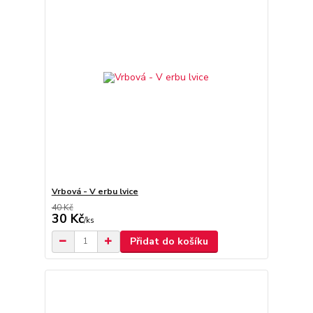
Vrbová - V erbu lvice
40 Kč
30 Kč
/
ks
Přidat do košíku