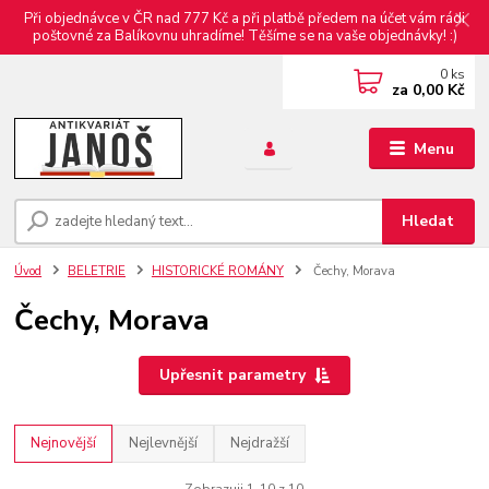
Při objednávce v ČR nad 777 Kč a při platbě předem na účet vám rádi
poštovné za Balíkovnu uhradíme! Těšíme se na vaše objednávky! :)
0
ks
za
0,00 Kč
Menu
Hledat
Úvod
BELETRIE
HISTORICKÉ ROMÁNY
Čechy, Morava
Čechy, Morava
Upřesnit parametry
Nejnovější
Nejlevnější
Nejdražší