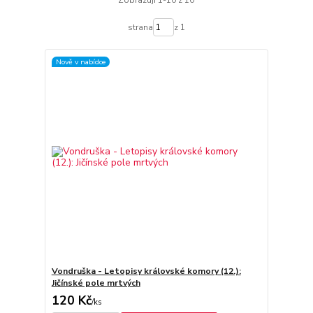
Zobrazuji 1-10 z 10
strana
z 1
Nově v nabídce
Vondruška - Letopisy královské komory (12.):
Jičínské pole mrtvých
120 Kč
/
ks