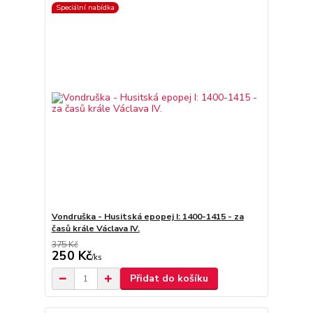
Speciální nabídka
Vondruška - Husitská epopej I: 1400-1415 - za
časů krále Václava IV.
375 Kč
250 Kč
/
ks
Přidat do košíku