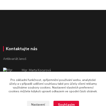
Kontaktujte nás
Antikvariát Janoš
Mgr. Marta Kocurová
+420 605582551
Pro základní funkčnost, zpříjemnění používání webu, analytické
Po - Pá: 9:00 - 15:00
účely a v případě udělení souhlasu také pro účely cílení reklamy
využíváme soubory cookies. Nastavení vlastních preferencí
janosova.marta@email.cz
cookies můžete kdykoli upravit odkazem ve spodní části stránek.
Souhlasím
Nastavení