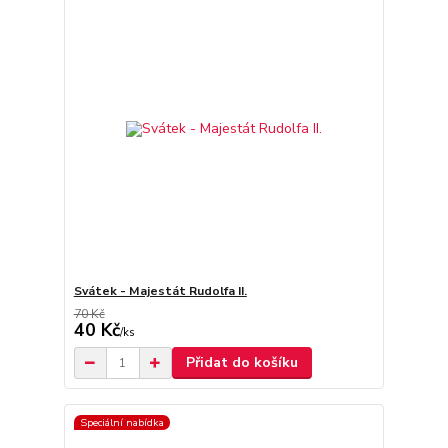
Svátek - Majestát Rudolfa II.
70 Kč
40 Kč
/
ks
Přidat do košíku
Speciální nabídka