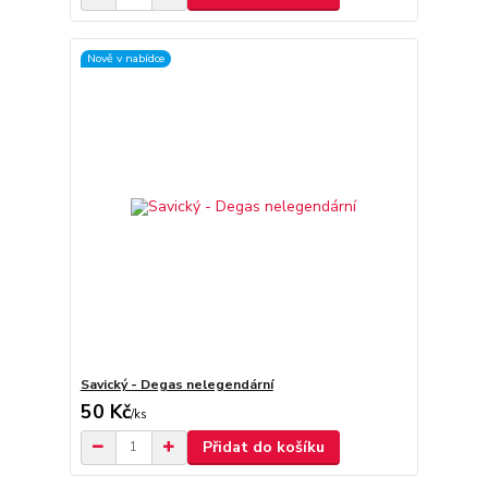
Nově v nabídce
Savický - Degas nelegendární
50 Kč
/
ks
Přidat do košíku