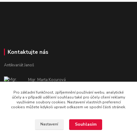
Kontaktujte nás
Antikvariát Janoš
Mgr. Marta Kocurová
+420 605582551
Pro základní funkčnost, zpříjemnění používání webu, analytické
Po - Pá: 9:00 - 15:00
účely a v případě udělení souhlasu také pro účely cílení reklamy
využíváme soubory cookies. Nastavení vlastních preferencí
janosova.marta@email.cz
cookies můžete kdykoli upravit odkazem ve spodní části stránek.
Souhlasím
Nastavení