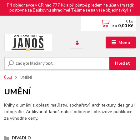
Při objednávce v ČR nad 777 Kč a při platbě předem na účet vám rádi
poštovné za Balíkovnu uhradíme! Těšíme se na vaše objednávky! :)
0
ks
za
0,00 Kč
Menu
Hledat
Úvod
UMĚNÍ
UMĚNÍ
Knihy o umění z oblasti malířství, sochařství, architektury, designu i
fotografie. Antikvariát Janoš nabízí odborné i obrazové publikace
za výhodné ceny.
DIVADLO