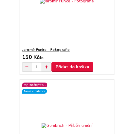
Jaromír Funke - Fotografie
150 Kč
/
ks
Přidat do košíku
Výjimečný titul
Nově v nabídce