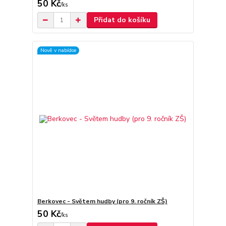
50 Kč
/
ks
Přidat do košíku
Nově v nabídce
Berkovec - Světem hudby (pro 9. ročník ZŠ)
50 Kč
/
ks