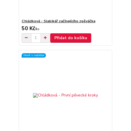
Chládková - Slabikář začínajícího zpěváčka
50 Kč
/
ks
Přidat do košíku
Nově v nabídce