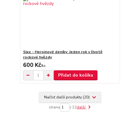
Sixx - Heroinové deníky: Jeden rok v životě
rockové hvězdy
600 Kč
/
ks
Přidat do košíku
Načíst další produkty (20)
strana
z 12
další