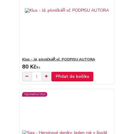
Klus - Já, písničkáŘ vč. PODPISU AUTORA
80 Kč
/
ks
Přidat do košíku
Výjimečný titul