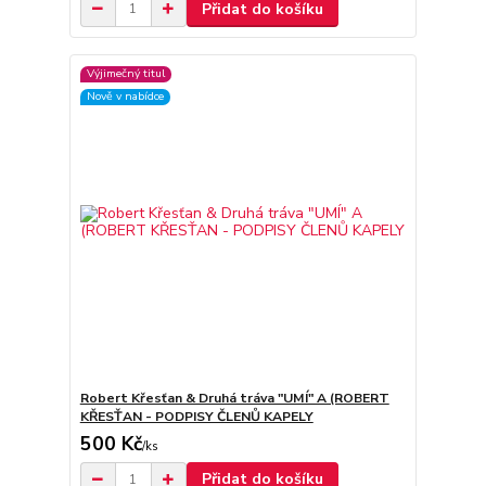
Přidat do košíku
Výjimečný titul
Nově v nabídce
Robert Křesťan & Druhá tráva "UMÍ" A (ROBERT
KŘESŤAN - PODPISY ČLENŮ KAPELY
500 Kč
/
ks
Přidat do košíku