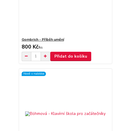
Gombrich - Příběh umění
800 Kč
/
ks
Přidat do košíku
Nově v nabídce