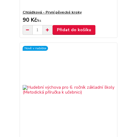
Chládková - První pěvecké kroky
90 Kč
/
ks
Přidat do košíku
Nově v nabídce