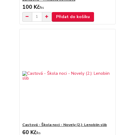
100 Kč
/
ks
Přidat do košíku
Castová - Škola noci - Novely (2.): Lenobiin slib
60 Kč
/
ks