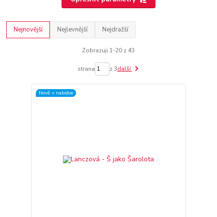
Nejnovější
Nejlevnější
Nejdražší
Zobrazuji 1-20 z 43
strana
z 3
další
Nově v nabídce