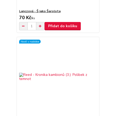
Lanczová - Š jako Šarolota
70 Kč
/
ks
Přidat do košíku
Nově v nabídce