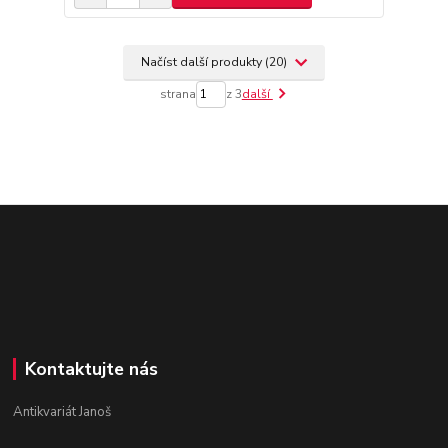
Načíst další produkty (20)
strana
z 3
další
Kontaktujte nás
Antikvariát Janoš