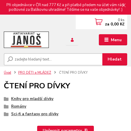
Při objednávce v ČR nad 777 Kč a při platbě předem na účet vám rádi
poštovné za Balíkovnu uhradíme! Těšíme se na vaše objednávky! :)
0
ks
za
0,00 Kč
Menu
Hledat
Úvod
PRO DĚTI a MLÁDEŽ
ČTENÍ PRO DÍVKY
ČTENÍ PRO DÍVKY
Knihy pro mladší dívky
Romány
Sci-fi a fantasy pro dívky
Upřesnit parametry