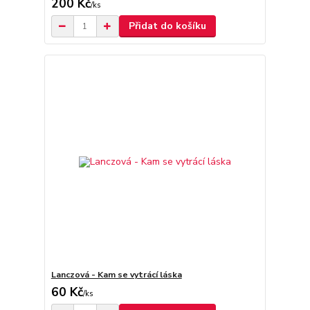
200 Kč
/
ks
Přidat do košíku
Lanczová - Kam se vytrácí láska
60 Kč
/
ks