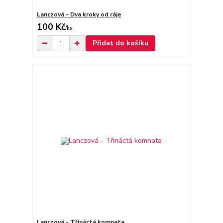
Lanczová - Dva kroky od ráje
100 Kč
/
ks
Přidat do košíku
Lanczová - Třináctá komnata