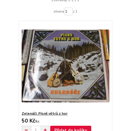
Zobrazuji 1-1 z 1
strana
z 1
Zelenáči: Písně větrů z hor
50 Kč
/
ks
Přidat do košíku