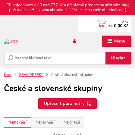
Při objednávce v ČR nad 777 Kč a při platbě předem na účet vám rádi
poštovné za Balíkovnu uhradíme! Těšíme se na vaše objednávky! :)
0
ks
za
0,00 Kč
Menu
Hledat
Úvod
GRAMODESKY
České a slovenské skupiny
České a slovenské skupiny
Upřesnit parametry
Nejnovější
Nejlevnější
Nejdražší