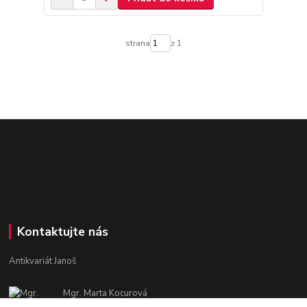
strana
z 1
Kontaktujte nás
Antikvariát Janoš
Mgr. Marta Kocurová