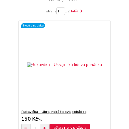
Zobrazuji 1-20 z 27
strana
z 2
další
Nově v nabídce
Rukavička - Ukrajinská lidová pohádka
150 Kč
/
ks
Přidat do košíku