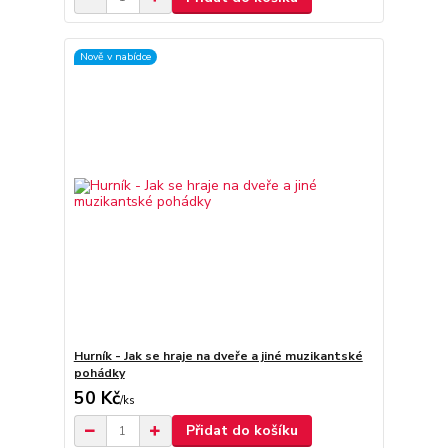
Nově v nabídce
Hurník - Jak se hraje na dveře a jiné muzikantské
pohádky
50 Kč
/
ks
Přidat do košíku