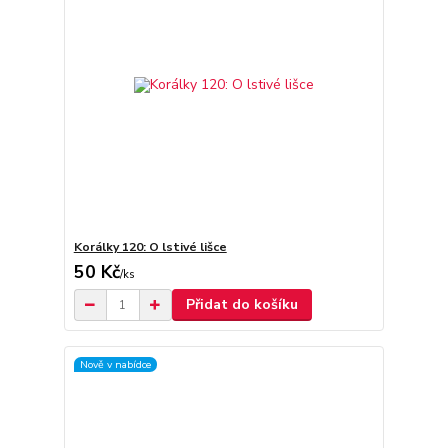
Korálky 120: O lstivé lišce
50 Kč
/
ks
Přidat do košíku
Nově v nabídce