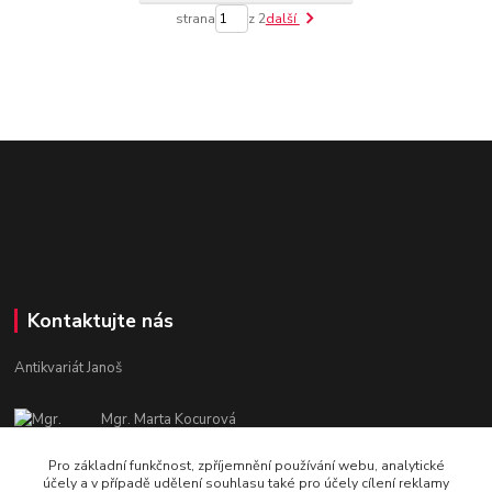
strana
z 2
další
Kontaktujte nás
Antikvariát Janoš
Mgr. Marta Kocurová
+420 605582551
Pro základní funkčnost, zpříjemnění používání webu, analytické
Po - Pá: 9:00 - 15:00
účely a v případě udělení souhlasu také pro účely cílení reklamy