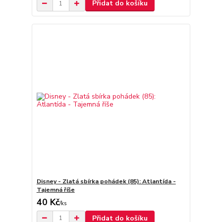
Přidat do košíku
Disney - Zlatá sbírka pohádek (85): Atlantída -
Tajemná říše
40 Kč
/
ks
Přidat do košíku