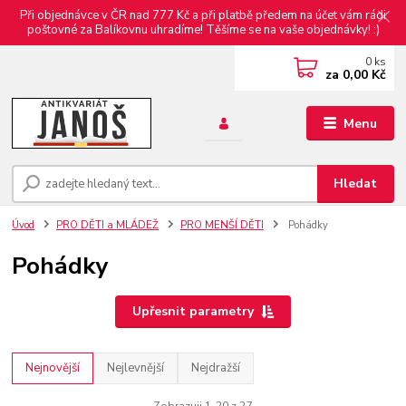
Při objednávce v ČR nad 777 Kč a při platbě předem na účet vám rádi
poštovné za Balíkovnu uhradíme! Těšíme se na vaše objednávky! :)
0
ks
za
0,00 Kč
Menu
Hledat
Úvod
PRO DĚTI a MLÁDEŽ
PRO MENŠÍ DĚTI
Pohádky
Pohádky
Upřesnit parametry
Nejnovější
Nejlevnější
Nejdražší