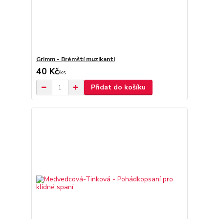
Grimm - Brémští muzikanti
40 Kč
/
ks
Přidat do košíku