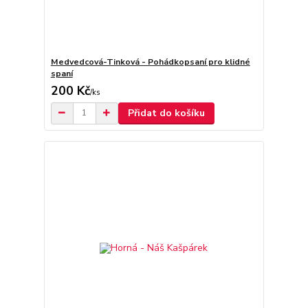
Medvedcová-Tinková - Pohádkopsaní pro klidné
spaní
200 Kč
/
ks
Přidat do košíku