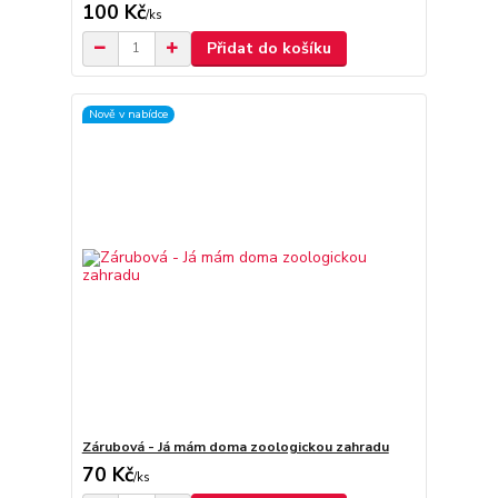
100 Kč
/
ks
Přidat do košíku
Nově v nabídce
Zárubová - Já mám doma zoologickou zahradu
70 Kč
/
ks