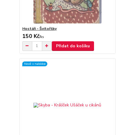
Hostáň - Švitořilky
150 Kč
/
ks
Přidat do košíku
Nově v nabídce