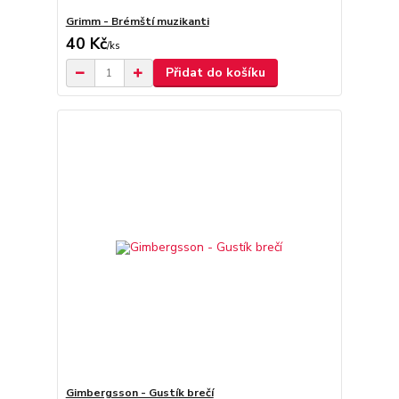
Grimm - Brémští muzikanti
40 Kč
/
ks
Přidat do košíku
Gimbergsson - Gustík brečí