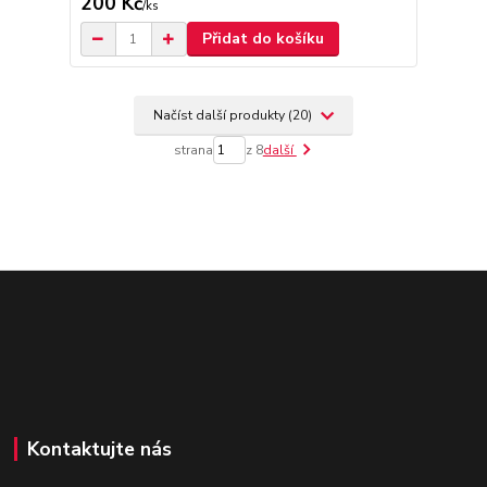
200 Kč
/
ks
Přidat do košíku
Načíst další produkty (20)
strana
z 8
další
Kontaktujte nás