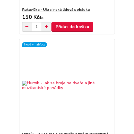
Rukavička - Ukrajinská lidová pohádka
150 Kč
/
ks
Přidat do košíku
Nově v nabídce