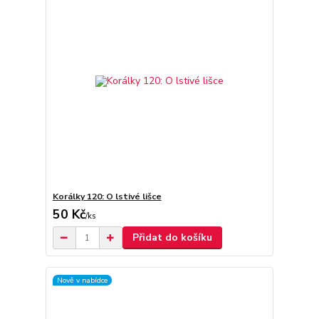
Korálky 120: O lstivé lišce
50 Kč
/
ks
Přidat do košíku
Nově v nabídce