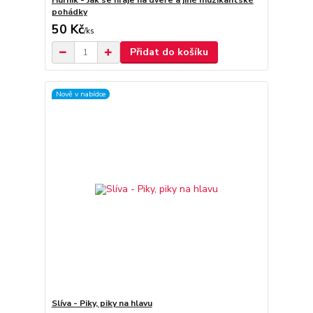
Hurník - Jak se hraje na dveře a jiné muzikantské
pohádky
50 Kč
/
ks
Přidat do košíku
Nově v nabídce
Slíva - Piky, piky na hlavu