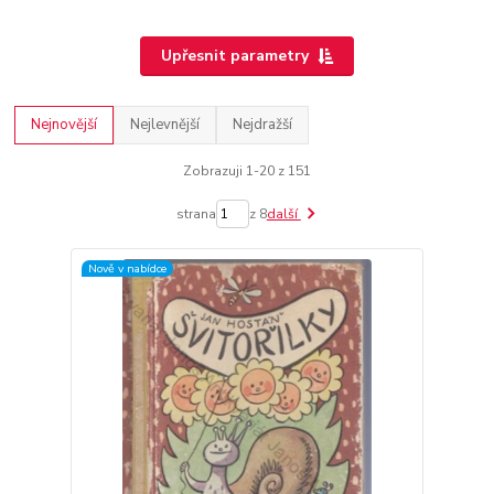
Upřesnit parametry
Nejnovější
Nejlevnější
Nejdražší
Zobrazuji 1-20 z 151
strana
z 8
další
Nově v nabídce