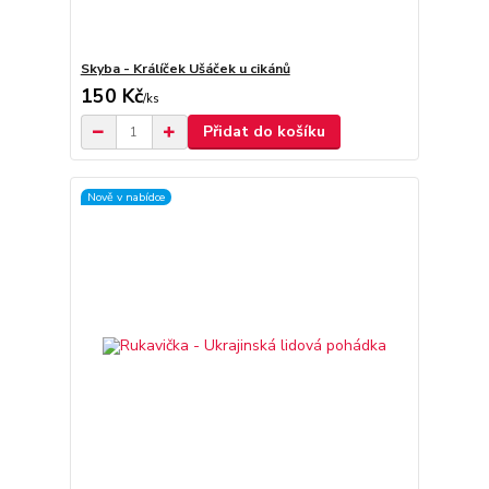
Skyba - Králíček Ušáček u cikánů
150 Kč
/
ks
Přidat do košíku
Nově v nabídce