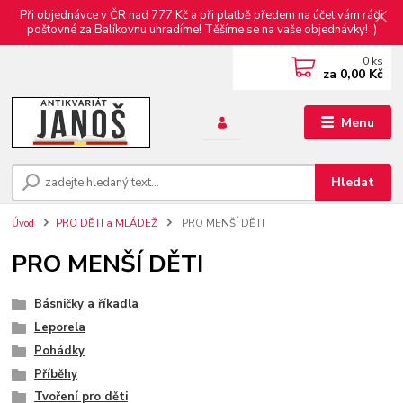
Při objednávce v ČR nad 777 Kč a při platbě předem na účet vám rádi
poštovné za Balíkovnu uhradíme! Těšíme se na vaše objednávky! :)
0
ks
za
0,00 Kč
Menu
Hledat
Úvod
PRO DĚTI a MLÁDEŽ
PRO MENŠÍ DĚTI
PRO MENŠÍ DĚTI
Básničky a říkadla
Leporela
Pohádky
Příběhy
Tvoření pro děti