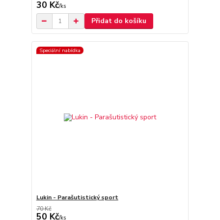
30 Kč
/
ks
Přidat do košíku
Speciální nabídka
Lukin - Parašutistický sport
70 Kč
50 Kč
/
ks