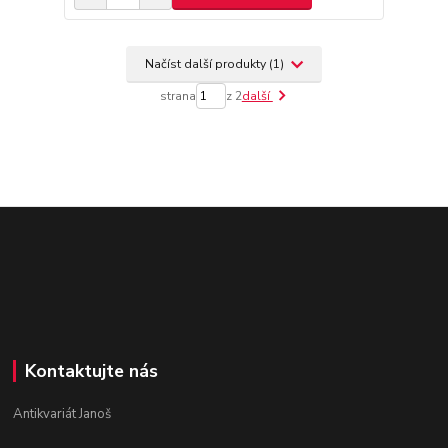
Načíst další produkty (1)
strana
z 2
další
Kontaktujte nás
Antikvariát Janoš