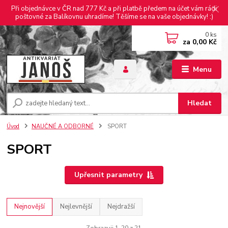
Při objednávce v ČR nad 777 Kč a při platbě předem na účet vám rádi
poštovné za Balíkovnu uhradíme! Těšíme se na vaše objednávky! :)
0
ks
za
0,00 Kč
Menu
Hledat
Úvod
NAUČNÉ A ODBORNÉ
SPORT
SPORT
Upřesnit parametry
Nejnovější
Nejlevnější
Nejdražší