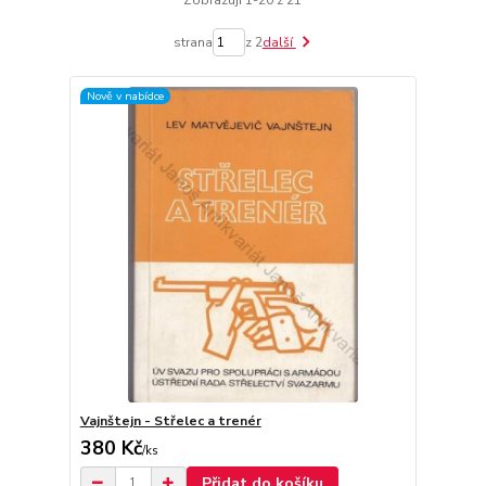
Zobrazuji 1-20 z 21
strana
z 2
další
Nově v nabídce
Vajnštejn - Střelec a trenér
380 Kč
/
ks
Přidat do košíku