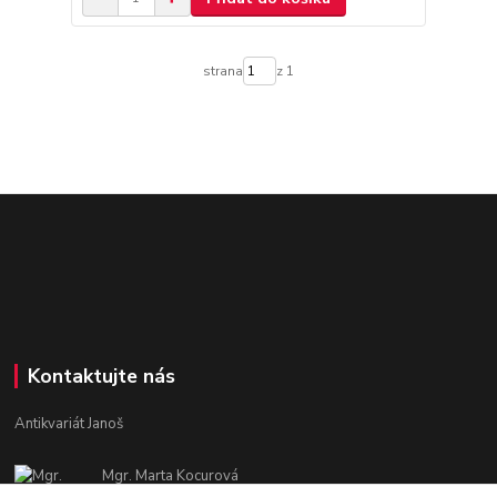
strana
z 1
Kontaktujte nás
Antikvariát Janoš
Mgr. Marta Kocurová