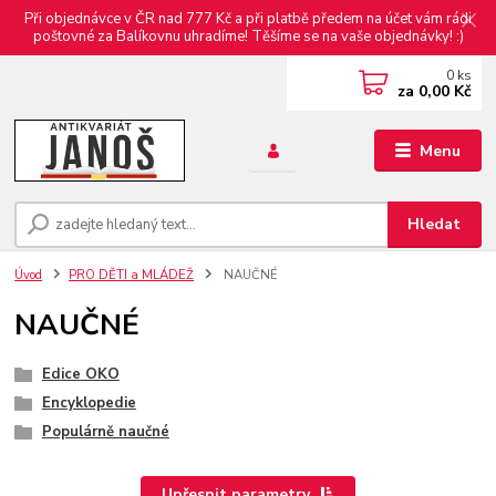
Při objednávce v ČR nad 777 Kč a při platbě předem na účet vám rádi
poštovné za Balíkovnu uhradíme! Těšíme se na vaše objednávky! :)
0
ks
za
0,00 Kč
Menu
Hledat
Úvod
PRO DĚTI a MLÁDEŽ
NAUČNÉ
NAUČNÉ
Edice OKO
Encyklopedie
Populárně naučné
Upřesnit parametry