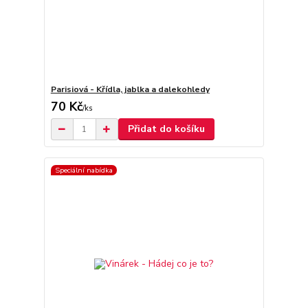
Parisiová - Křídla, jablka a dalekohledy
70 Kč
/
ks
Přidat do košíku
Speciální nabídka