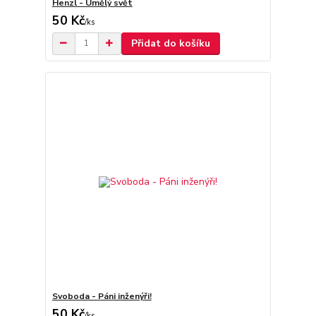
Henzl - Umělý svět
50 Kč
/
ks
Přidat do košíku
Svoboda - Páni inženýři!
50 Kč
/
ks