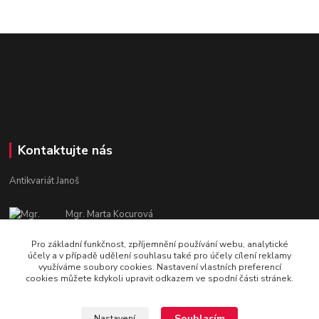
Kontaktujte nás
Antikvariát Janoš
Mgr. Marta Kocurová
+420 605582551
Pro základní funkčnost, zpříjemnění používání webu, analytické
Po - Pá: 9:00 - 15:00
účely a v případě udělení souhlasu také pro účely cílení reklamy
využíváme soubory cookies. Nastavení vlastních preferencí
janosova.marta@email.cz
cookies můžete kdykoli upravit odkazem ve spodní části stránek.
Souhlasím
Nastavení