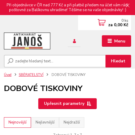
Při objednávce v ČR nad 777 Kč a při platbě předem na účet vám rádi
poštovné za Balíkovnu uhradíme! Těšíme se na vaše objednávky! :)
0
ks
za
0,00 Kč
Menu
Hledat
Úvod
SBĚRATELSTVÍ
DOBOVÉ TISKOVINY
DOBOVÉ TISKOVINY
Upřesnit parametry
Nejnovější
Nejlevnější
Nejdražší