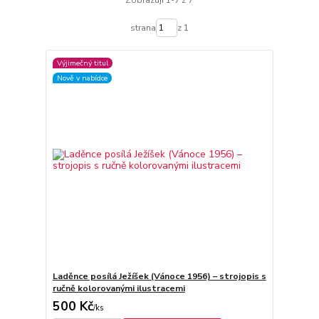
Zobrazuji 1-7 z 7
strana
z 1
Výjimečný titul
Nově v nabídce
Laděnce posílá Ježíšek (Vánoce 1956) – strojopis s
ručně kolorovanými ilustracemi
500 Kč
/
ks