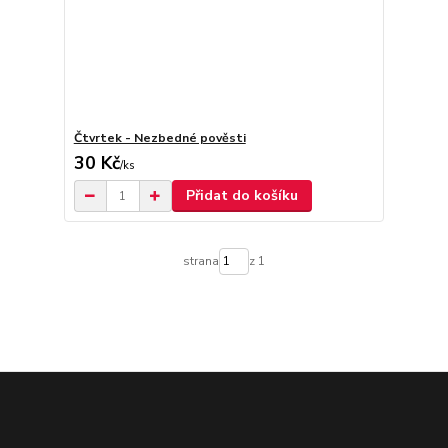
Čtvrtek - Nezbedné pověsti
30 Kč
/
ks
Přidat do košíku
strana
z 1