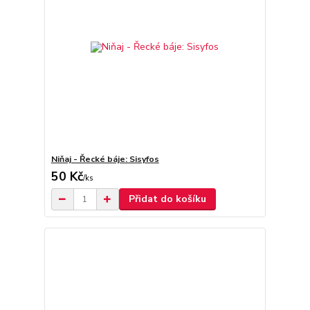
Niňaj - Řecké báje: Sisyfos
50 Kč
/
ks
Přidat do košíku