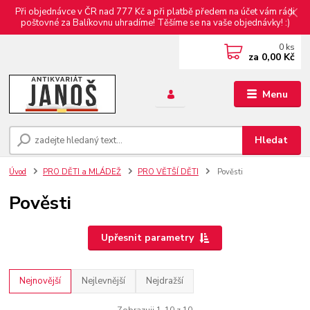
Při objednávce v ČR nad 777 Kč a při platbě předem na účet vám rádi
poštovné za Balíkovnu uhradíme! Těšíme se na vaše objednávky! :)
0
ks
za
0,00 Kč
Menu
Hledat
Úvod
PRO DĚTI a MLÁDEŽ
PRO VĚTŠÍ DĚTI
Pověsti
Pověsti
Upřesnit parametry
Nejnovější
Nejlevnější
Nejdražší