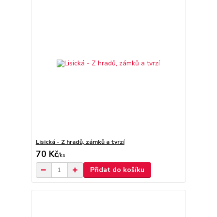
Lisická - Z hradů, zámků a tvrzí
70 Kč
/
ks
Přidat do košíku