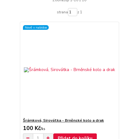
Zobrazuji 1-10 z 10
strana
z 1
Nově v nabídce
Šrámková, Sirovátka - Brněnské kolo a drak
100 Kč
/
ks
Přidat do košíku