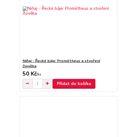
Niňaj - Řecké báje: Prométheus a stvoření
člověka
50 Kč
/
ks
Přidat do košíku