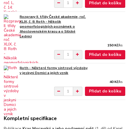
Přidat do košíku
Rozpravy II. třídy České akademie, roč.
XLIX, č. 8: Roth - Několik
geomorfologických poznámek o
Jihoslovenském krasu a o Silické
Lednici
150 Kč
/
ks
Přidat do košíku
Roth - Některé formy sintrové výzdoby
v jeskyni Domici a jejich vznik
40 Kč
/
ks
Přidat do košíku
Kompletní specifikace
Publikace
Kras Moravský a jeho podzemní svět
(1. díl) od
Karel