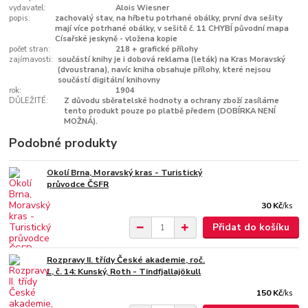
vydavatel:
Alois Wiesner
popis:
zachovalý stav, na hřbetu potrhané obálky, první dva sešity
mají více potrhané obálky, v sešitě č. 11 CHYBÍ původní mapa
Císařské jeskyně - vložena kopie
počet stran:
218 + grafické přílohy
zajímavosti:
součástí knihy je i dobová reklama (leták) na Kras Moravský
(dvoustrana), navíc kniha obsahuje přílohy, které nejsou
součástí digitální knihovny
rok:
1904
DŮLEŽITÉ:
Z důvodu sběratelské hodnoty a ochrany zboží zasíláme
tento produkt pouze po platbě předem (DOBÍRKA NENÍ
MOŽNÁ).
Podobné produkty
Okolí Brna, Moravský kras - Turistický
průvodce ČSFR
30 Kč
/
ks
Přidat do košíku
Rozpravy II. třídy České akademie, roč.
L, č. 14: Kunský, Roth - Tindfjallajökull
150 Kč
/
ks