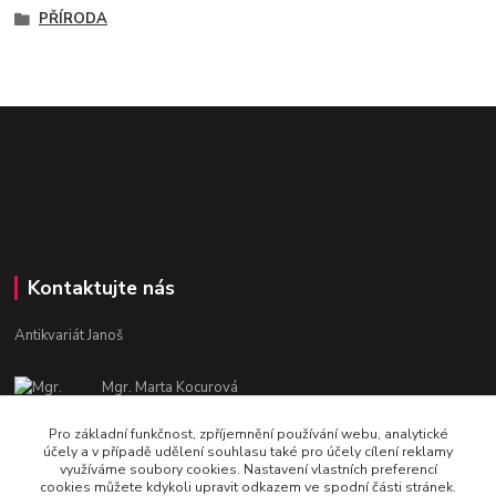
PŘÍRODA
Kontaktujte nás
Antikvariát Janoš
Mgr. Marta Kocurová
+420 605582551
Pro základní funkčnost, zpříjemnění používání webu, analytické
Po - Pá: 9:00 - 15:00
účely a v případě udělení souhlasu také pro účely cílení reklamy
využíváme soubory cookies. Nastavení vlastních preferencí
janosova.marta@email.cz
cookies můžete kdykoli upravit odkazem ve spodní části stránek.