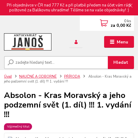
Při objednávce v ČR nad 777 Kč a při platbě předem na účet vám rádi
poštovné za Balíkovnu uhradíme! Těšíme se na vaše objednávky! :)
0
ks
za
0,00 Kč
Menu
Hledat
Úvod
NAUČNÉ A ODBORNÉ
PŘÍRODA
Absolon - Kras Moravský a
jeho podzemní svět (1. díl) !!! 1. vydání !!!
Absolon - Kras Moravský a jeho
podzemní svět (1. díl) !!! 1. vydání
!!!
Výjimečný titul