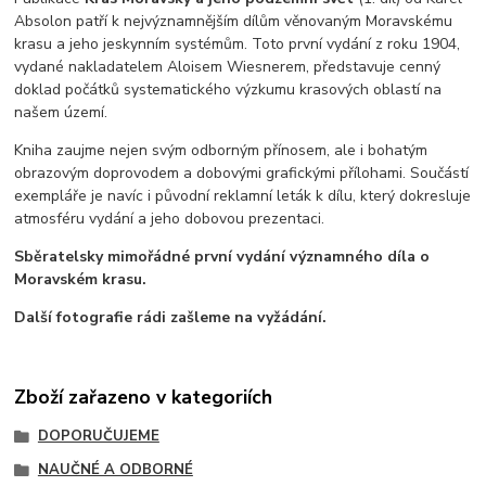
Absolon
patří k nejvýznamnějším dílům věnovaným Moravskému
krasu a jeho jeskynním systémům. Toto první vydání z roku 1904,
vydané nakladatelem
Aloisem Wiesnerem
, představuje cenný
doklad počátků systematického výzkumu krasových oblastí na
našem území.
Kniha zaujme nejen svým odborným přínosem, ale i bohatým
obrazovým doprovodem a dobovými grafickými přílohami. Součástí
exempláře je navíc i původní reklamní leták k dílu, který dokresluje
atmosféru vydání a jeho dobovou prezentaci.
Sběratelsky mimořádné první vydání významného díla o
Moravském krasu.
Další fotografie rádi zašleme na vyžádání.
Zboží zařazeno v kategoriích
DOPORUČUJEME
NAUČNÉ A ODBORNÉ