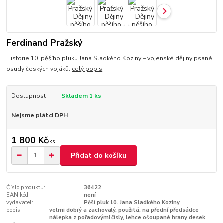
Ferdinand Pražský
Historie 10. pěšího pluku Jana Sladkého Koziny – vojenské dějiny psané
osudy českých vojáků.
celý popis
Dostupnost
Skladem 1 ks
Nejsme plátci DPH
1 800 Kč
/
ks
Přidat do košíku
Číslo produktu:
36422
EAN kód:
není
vydavatel:
Pěší pluk 10. Jana Sladkého Koziny
popis:
velmi dobrý a zachovalý, použitá, na přední předsádce
nálepka z pořadovými čísly, lehce ošoupané hrany desek