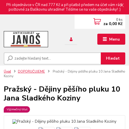
Při objednávce v ČR nad 777 Kč a při platbě předem na účet vám rádi
poštovné za Balíkovnu uhradíme! Těšíme se na vaše objednávky! :)
0
ks
za
0,00 Kč
Menu
Hledat
Úvod
DOPORUČUJEME
Pražský - Dějiny pěšího pluku 10 Jana Sladkého
Koziny
Pražský - Dějiny pěšího pluku 10
Jana Sladkého Koziny
Výjimečný titul