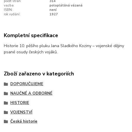
počet stran:
314
vazba:
poloplátěná vázaná
ISBN:
není
rok vydání:
1927
Kompletní specifikace
Historie 10. pěšího pluku Jana Sladkého Koziny – vojenské dějiny
psané osudy českých vojáků.
Zboží zařazeno v kategoriích
DOPORUČUJEME
NAUČNÉ A ODBORNÉ
HISTORIE
VOJENSTVÍ
Česká historie