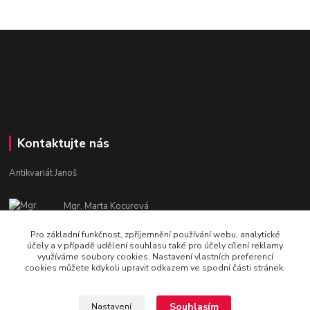
Kontaktujte nás
Antikvariát Janoš
Mgr. Marta Kocurová
+420 605582551
Pro základní funkčnost, zpříjemnění používání webu, analytické
Po - Pá: 9:00 - 15:00
účely a v případě udělení souhlasu také pro účely cílení reklamy
využíváme soubory cookies. Nastavení vlastních preferencí
janosova.marta@email.cz
cookies můžete kdykoli upravit odkazem ve spodní části stránek.
Souhlasím
Nastavení