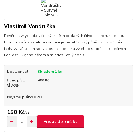
Vlastimil Vondruška
Devět slavných bitev českých dějin podaných čtivou a srozumitelnou
formou. Každá kapitola kombinuje beletristický příběh s historickými
fakty, vysvětlením souvislostí a tipem na výlet po stopách skutečných
událostí. Určeno dětem a mládeži.
celý popis
Dostupnost
Skladem 1 ks
Cena před
400 Kč
slevou
Nejsme plátci DPH
150 Kč
/
ks
Přidat do košíku