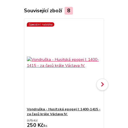
Související zboží
8
Speciální nabídka
Speciální nab
Vondruška - Husitská epopej I: 1400-1415 -
Vondruška - 
za časů krále Václava IV.
- za časů he
375 Kč
375 Kč
250 Kč
250 Kč
/
ks
/
ks