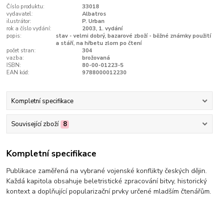
Číslo produktu:
33018
vydavatel:
Albatros
ilustrátor:
P. Urban
rok a číslo vydání:
2003, 1. vydání
popis:
stav - velmi dobrý, bazarové zboží - běžné známky použití
a stáří, na hřbetu zlom po čtení
počet stran:
304
vazba:
brožovaná
ISBN:
80-00-01223-5
EAN kód:
9788000012230
Kompletní specifikace
Související zboží
8
Kompletní specifikace
Publikace zaměřená na vybrané vojenské konflikty českých dějin.
Každá kapitola obsahuje beletristické zpracování bitvy, historický
kontext a doplňující popularizační prvky určené mladším čtenářům.