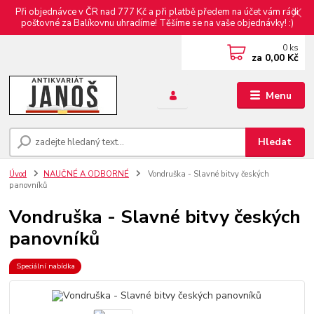
Při objednávce v ČR nad 777 Kč a při platbě předem na účet vám rádi
poštovné za Balíkovnu uhradíme! Těšíme se na vaše objednávky! :)
0
ks
za
0,00 Kč
Menu
Hledat
Úvod
NAUČNÉ A ODBORNÉ
Vondruška - Slavné bitvy českých
panovníků
Vondruška - Slavné bitvy českých
panovníků
Speciální nabídka