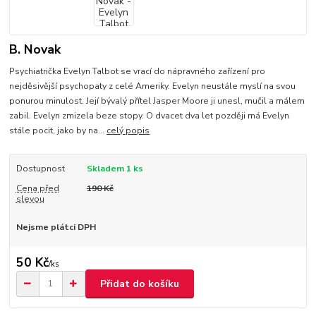
B. Novak
Psychiatrička Evelyn Talbot se vrací do nápravného zařízení pro
nejděsivější psychopaty z celé Ameriky. Evelyn neustále myslí na svou
ponurou minulost. Její bývalý přítel Jasper Moore ji unesl, mučil a málem
zabil. Evelyn zmizela beze stopy. O dvacet dva let později má Evelyn
stále pocit, jako by na...
celý popis
Dostupnost
Skladem 1 ks
Cena před
190 Kč
slevou
Nejsme plátci DPH
50 Kč
/
ks
Přidat do košíku