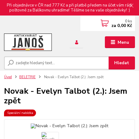
Při objednávce v ČR nad 777 Kč a při platbě předem na účet vám rádi
poštovné za Balíkovnu uhradíme! Těšíme se na vaše objednávky! :)
0
ks
za
0,00 Kč
Menu
Hledat
Úvod
BELETRIE
Novak - Evelyn Talbot (2.): Jsem zpět
Novak - Evelyn Talbot (2.): Jsem
zpět
Speciální nabídka