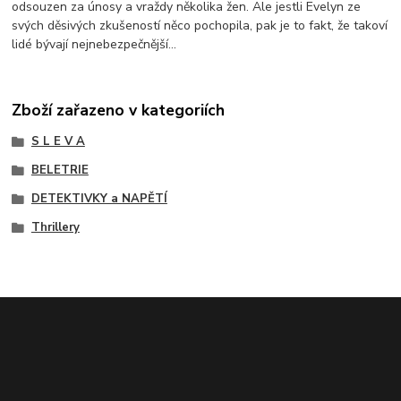
odsouzen za únosy a vraždy několika žen. Ale jestli Evelyn ze
svých děsivých zkušeností něco pochopila, pak je to fakt, že takoví
lidé bývají nejnebezpečnější...
Zboží zařazeno v kategoriích
S L E V A
BELETRIE
DETEKTIVKY a NAPĚTÍ
Thrillery