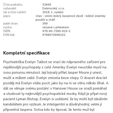
Číslo produktu:
32645
vydavatel:
Dobrovský, s.r.o.
rok a číslo vydání:
2018, 1. vydání
popis:
stav - velmi dobrý, bazarové zboží - běžné známky
použití a stáří
počet stran:
399
vazba:
vázaná s přebalem
ISBN:
978-80-7390-823-2
EAN kód:
9788073908232
Kompletní specifikace
Psychiatrička Evelyn Talbot se vrací do nápravného zařízení pro
nejděsivější psychopaty z celé Ameriky. Evelyn neustále myslí na
svou ponurou minulost. Její bývalý přítel Jasper Moore ji unesl,
mučil a málem zabil. Evelyn zmizela beze stopy. O dvacet dva let
později má Evelyn stále pocit, jako by na ni ve stínu někdo číhal. A
dál se v
ěnuje svému poslání: v Hanover House se snaží pomáhat
a studovat ty nejkrutější psychopatické mozky. Když je přijat nový
pacient Lyman Bishop, Evelyn si uvědomí, že by mohl být ideálním
kandidátem pro výzkum. Je inteligentní a důvěryhodný, velmi jí
připomíná Jaspera. Sotva kdo by tipoval, že tento muž byl