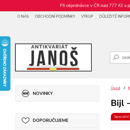
Při objednávce v ČR nad 777 Kč a p
O NÁS
OBCHODNÍ PODMÍNKY
VÝKUP
DŮLEŽITÉ INFO
Úvod
NOVINKY
Bijl
Speciální
DOPORUČUJEME