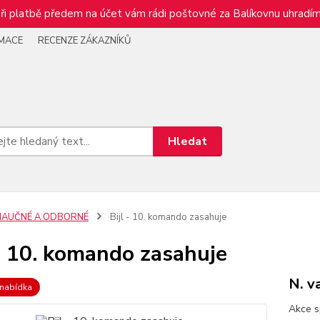
ři platbě předem na účet vám rádi poštovné za Balíkovnu uhradím
RMACE
RECENZE ZÁKAZNÍKŮ
Hledat
NAUČNÉ A ODBORNÉ
Bijl - 10. komando zasahuje
 - 10. komando zasahuje
N. va
 nabídka
Akce s