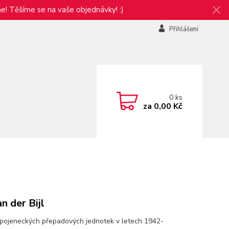
e! Těšíme se na vaše objednávky! :)
Přihlášení
0
ks
za
0,00 Kč
n der Bijl
pojeneckých přepadových jednotek v letech 1942-