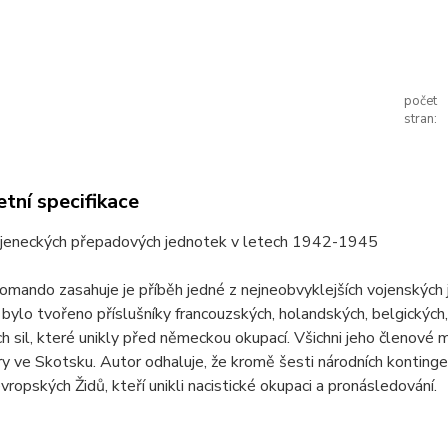
počet
stran:
tní specifikace
jeneckých přepadových jednotek v letech 1942-1945
mando zasahuje je příběh jedné z nejneobvyklejších vojenských 
ylo tvořeno příslušníky francouzských, holandských, belgických
h sil, které unikly před německou okupací. Všichni jeho členové
y ve Skotsku. Autor odhaluje, že kromě šesti národních kontinge
ropských Židů, kteří unikli nacistické okupaci a pronásledování.