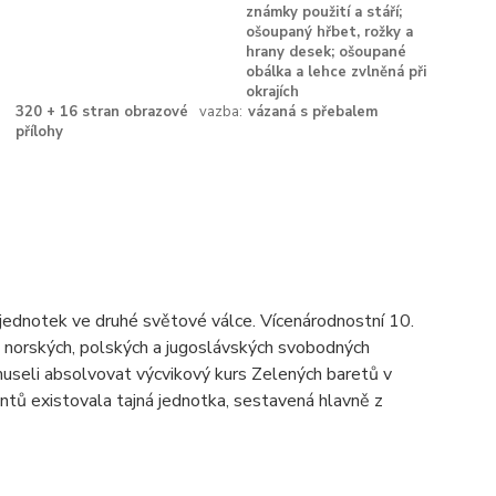
známky použití a stáří;
ošoupaný hřbet, rožky a
hrany desek; ošoupané
obálka a lehce zvlněná při
okrajích
320 + 16 stran obrazové
vazba:
vázaná s přebalem
přílohy
jednotek ve druhé světové válce. Vícenárodnostní 10.
, norských, polských a jugoslávských svobodných
 museli absolvovat výcvikový kurs Zelených baretů v
ntů existovala tajná jednotka, sestavená hlavně z