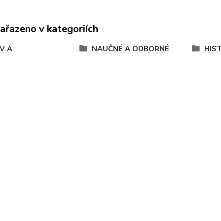
zařazeno v kategoriích
 V A
NAUČNÉ A ODBORNÉ
HIS