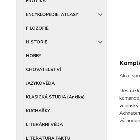
EROTIKA
ENCYKLOPEDIE, ATLASY
FILOZOFIE
HISTORIE
HOBBY
Komple
CHOVATELSTVÍ
Akce spo
JAZYKOVĚDA
Desáté ko
KLASICKÁ STUDIA (Antika)
komando b
vojenskýc
KUCHAŘKY
Achnacarr
východoev
LITERÁRNÍ VĚDA
LITERATURA FAKTU