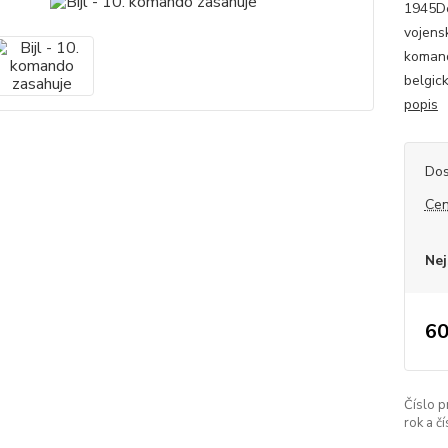
1945De
vojens
komand
belgic
popis
Dos
Cen
Nej
60
Číslo p
rok a č