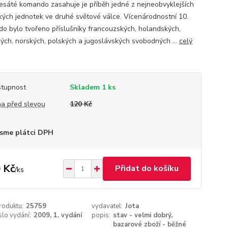
sáté komando zasahuje je příběh jedné z nejneobvyklejších
kých jednotek ve druhé světové válce. Vícenárodnostní 10.
o bylo tvořeno příslušníky francouzských, holandských,
kých, norských, polských a jugoslávských svobodných ...
celý
tupnost
Skladem 1 ks
a před slevou
120 Kč
sme plátci DPH
 Kč
Přidat do košíku
/
ks
roduktu:
25759
vydavatel:
Jota
íslo vydání:
2009, 1. vydání
popis:
stav - velmi dobrý,
bazarové zboží - běžné